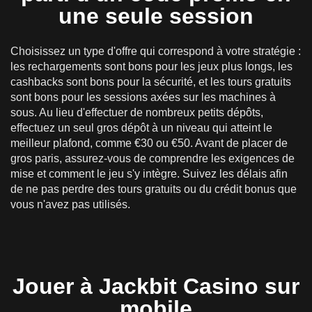
une seule session
Choisissez un type d'offre qui correspond à votre stratégie :
les rechargements sont bons pour les jeux plus longs, les
cashbacks sont bons pour la sécurité, et les tours gratuits
sont bons pour les sessions axées sur les machines à
sous. Au lieu d'effectuer de nombreux petits dépôts,
effectuez un seul gros dépôt à un niveau qui atteint le
meilleur plafond, comme €30 ou €50. Avant de placer de
gros paris, assurez-vous de comprendre les exigences de
mise et comment le jeu s'y intègre. Suivez les délais afin
de ne pas perdre des tours gratuits ou du crédit bonus que
vous n'avez pas utilisés.
Jouer à Jackbit Casino sur
mobile