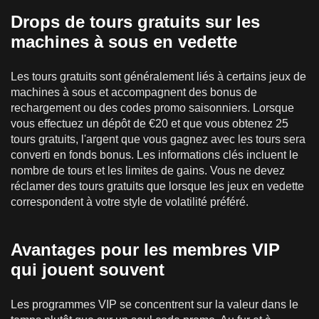
Drops de tours gratuits sur les
machines à sous en vedette
Les tours gratuits sont généralement liés à certains jeux de
machines à sous et accompagnent des bonus de
rechargement ou des codes promo saisonniers. Lorsque
vous effectuez un dépôt de €20 et que vous obtenez 25
tours gratuits, l'argent que vous gagnez avec les tours sera
converti en fonds bonus. Les informations clés incluent le
nombre de tours et les limites de gains. Vous ne devez
réclamer des tours gratuits que lorsque les jeux en vedette
correspondent à votre style de volatilité préféré.
Avantages pour les membres VIP
qui jouent souvent
Les programmes VIP se concentrent sur la valeur dans le