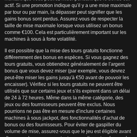
actif. Si une promotion indique qu'il y a une mise maximale
par tour ou par main, la dépasser peut signifier que les
gains bonus sont perdus. Assurez-vous de respecter la
taille de mise maximale lorsque vous utilisez un bonus
comme €100. Cela est particulièrement important sur les
machines à sous à forte volatilité.
Il est possible que la mise des tours gratuits fonctionne
différemment des bonus en espèces. Si vous gagnez des
tours gratuits, vous obtiendrez généralement de l'argent
bonus que vous devez miser (par exemple, vous devrez
peut-être miser les gains jusqu'à €50 avant de pouvoir les
encaisser). Vérifiez si les tours gratuits ne peuvent être
utilisés que sur certains jeux et s'ils expirent dans un délai
de 24 à 72 heures. Même dans la même catégorie, des
jeux ou des fournisseurs peuvent être exclus. Nous
pourrions ne pas être en mesure d'inclure certaines
machines à sous jackpot, des fonctionnalités d'achat de
bonus ou des fournisseurs. Pour éviter de gaspiller du
volume de mise, assurez-vous que le jeu est éligible avant