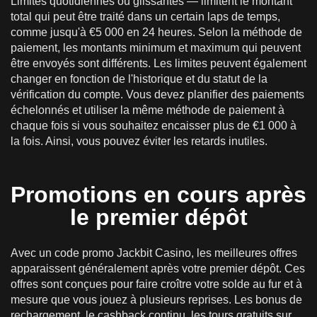
Limites quotidiennes ou glissantes — limitent le montant
total qui peut être traité dans un certain laps de temps,
comme jusqu'à €5 000 en 24 heures. Selon la méthode de
paiement, les montants minimum et maximum qui peuvent
être envoyés sont différents. Les limites peuvent également
changer en fonction de l'historique et du statut de la
vérification du compte. Vous devez planifier des paiements
échelonnés et utiliser la même méthode de paiement à
chaque fois si vous souhaitez encaisser plus de €1 000 à
la fois. Ainsi, vous pouvez éviter les retards inutiles.
Promotions en cours après
le premier dépôt
Avec un code promo Jackbit Casino, les meilleures offres
apparaissent généralement après votre premier dépôt. Ces
offres sont conçues pour faire croître votre solde au fur et à
mesure que vous jouez à plusieurs reprises. Les bonus de
rechargement, le cashback continu, les tours gratuits sur