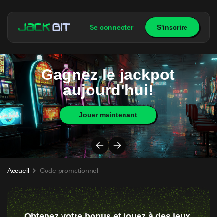
Se connecter
S'inscrire
Gagnez le jackpot
aujourd'hui!
Jouer maintenant
Accueil
Code promotionnel
Obtenez votre bonus et jouez à des jeux