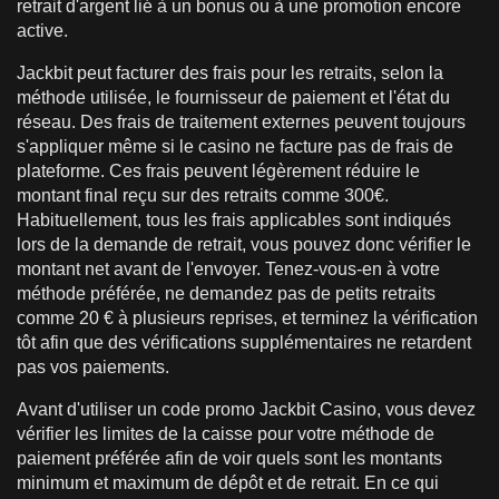
retrait d'argent lié à un bonus ou à une promotion encore
active.
Jackbit peut facturer des frais pour les retraits, selon la
méthode utilisée, le fournisseur de paiement et l'état du
réseau. Des frais de traitement externes peuvent toujours
s'appliquer même si le casino ne facture pas de frais de
plateforme. Ces frais peuvent légèrement réduire le
montant final reçu sur des retraits comme 300€.
Habituellement, tous les frais applicables sont indiqués
lors de la demande de retrait, vous pouvez donc vérifier le
montant net avant de l'envoyer. Tenez-vous-en à votre
méthode préférée, ne demandez pas de petits retraits
comme 20 € à plusieurs reprises, et terminez la vérification
tôt afin que des vérifications supplémentaires ne retardent
pas vos paiements.
Avant d'utiliser un code promo Jackbit Casino, vous devez
vérifier les limites de la caisse pour votre méthode de
paiement préférée afin de voir quels sont les montants
minimum et maximum de dépôt et de retrait. En ce qui