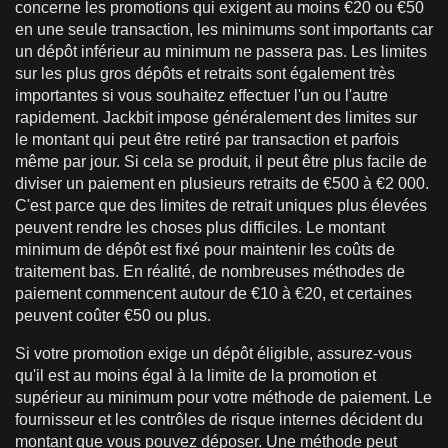
concerne les promotions qui exigent au moins €20 ou €50
en une seule transaction, les minimums sont importants car
un dépôt inférieur au minimum ne passera pas. Les limites
sur les plus gros dépôts et retraits sont également très
importantes si vous souhaitez effectuer l'un ou l'autre
rapidement. Jackbit impose généralement des limites sur
le montant qui peut être retiré par transaction et parfois
même par jour. Si cela se produit, il peut être plus facile de
diviser un paiement en plusieurs retraits de €500 à €2 000.
C'est parce que des limites de retrait uniques plus élevées
peuvent rendre les choses plus difficiles. Le montant
minimum de dépôt est fixé pour maintenir les coûts de
traitement bas. En réalité, de nombreuses méthodes de
paiement commencent autour de €10 à €20, et certaines
peuvent coûter €50 ou plus.
Si votre promotion exige un dépôt éligible, assurez-vous
qu'il est au moins égal à la limite de la promotion et
supérieur au minimum pour votre méthode de paiement. Le
fournisseur et les contrôles de risque internes décident du
montant que vous pouvez déposer. Une méthode peut