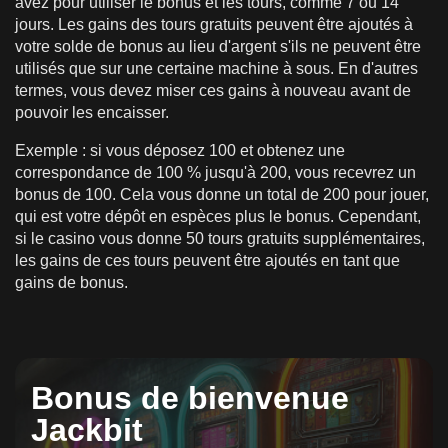
avez pour utiliser le bonus et les tours, comme 7 ou 14
jours. Les gains des tours gratuits peuvent être ajoutés à
votre solde de bonus au lieu d'argent s'ils ne peuvent être
utilisés que sur une certaine machine à sous. En d'autres
termes, vous devez miser ces gains à nouveau avant de
pouvoir les encaisser.
Exemple : si vous déposez 100 et obtenez une
correspondance de 100 % jusqu'à 200, vous recevrez un
bonus de 100. Cela vous donne un total de 200 pour jouer,
qui est votre dépôt en espèces plus le bonus. Cependant,
si le casino vous donne 50 tours gratuits supplémentaires,
les gains de ces tours peuvent être ajoutés en tant que
gains de bonus.
Bonus de bienvenue
Jackbit