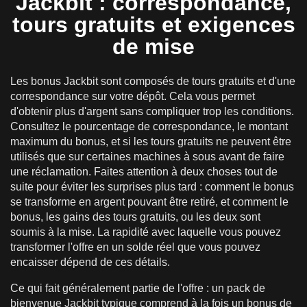
Jackbit : correspondance,
tours gratuits et exigences
de mise
Les bonus Jackbit sont composés de tours gratuits et d'une
correspondance sur votre dépôt. Cela vous permet
d'obtenir plus d'argent sans compliquer trop les conditions.
Consultez le pourcentage de correspondance, le montant
maximum du bonus, et si les tours gratuits ne peuvent être
utilisés que sur certaines machines à sous avant de faire
une réclamation. Faites attention à deux choses tout de
suite pour éviter les surprises plus tard : comment le bonus
se transforme en argent pouvant être retiré, et comment le
bonus, les gains des tours gratuits, ou les deux sont
soumis à la mise. La rapidité avec laquelle vous pouvez
transformer l'offre en un solde réel que vous pouvez
encaisser dépend de ces détails.
Ce qui fait généralement partie de l'offre : un pack de
bienvenue Jackbit typique comprend à la fois un bonus de