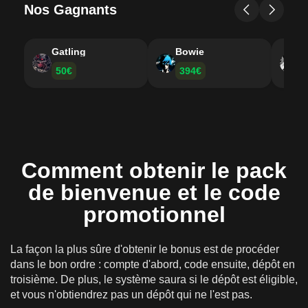
Nos Gagnants
Gatling
Bowie
T
50€
394€
Comment obtenir le pack
de bienvenue et le code
promotionnel
La façon la plus sûre d'obtenir le bonus est de procéder
dans le bon ordre : compte d'abord, code ensuite, dépôt en
troisième. De plus, le système saura si le dépôt est éligible,
et vous n'obtiendrez pas un dépôt qui ne l'est pas.