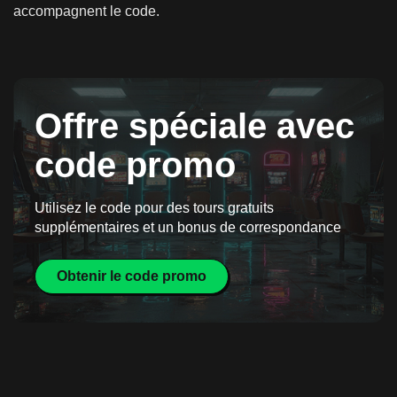
accompagnent le code.
Offre spéciale avec
code promo
Utilisez le code pour des tours gratuits
supplémentaires et un bonus de correspondance
Obtenir le code promo