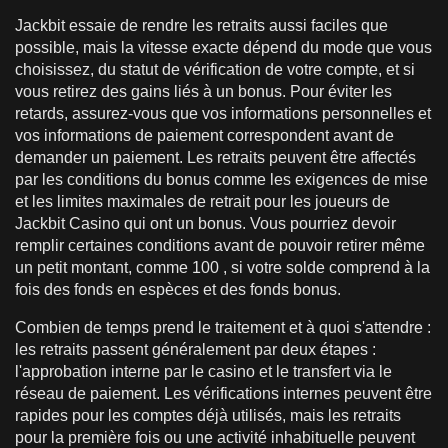
Jackbit essaie de rendre les retraits aussi faciles que
possible, mais la vitesse exacte dépend du mode que vous
choisissez, du statut de vérification de votre compte, et si
vous retirez des gains liés à un bonus. Pour éviter les
retards, assurez-vous que vos informations personnelles et
vos informations de paiement correspondent avant de
demander un paiement. Les retraits peuvent être affectés
par les conditions du bonus comme les exigences de mise
et les limites maximales de retrait pour les joueurs de
Jackbit Casino qui ont un bonus. Vous pourriez devoir
remplir certaines conditions avant de pouvoir retirer même
un petit montant, comme 100 , si votre solde comprend à la
fois des fonds en espèces et des fonds bonus.
Combien de temps prend le traitement et à quoi s'attendre :
les retraits passent généralement par deux étapes :
l'approbation interne par le casino et le transfert via le
réseau de paiement. Les vérifications internes peuvent être
rapides pour les comptes déjà utilisés, mais les retraits
pour la première fois ou une activité inhabituelle peuvent