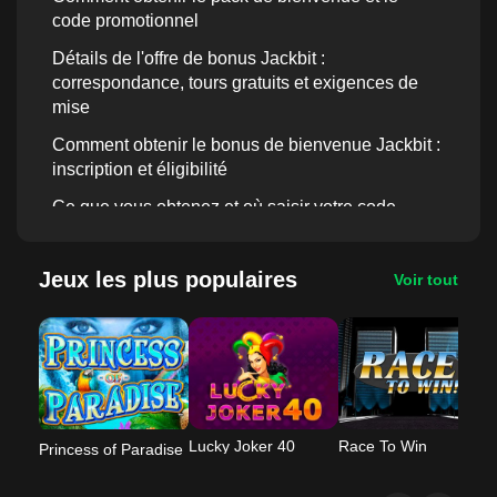
code promotionnel
Détails de l'offre de bonus Jackbit :
correspondance, tours gratuits et exigences de
mise
Comment obtenir le bonus de bienvenue Jackbit :
inscription et éligibilité
Ce que vous obtenez et où saisir votre code
promotionnel Jackbit
Comment saisir le code promotionnel Jackbit
Jeux les plus populaires
Voir tout
Méthodes de dépôt sur Jackbit : options crypto et
carte, minimums et frais
Délais de traitement, étapes de vérification et
limites de paiement pour les retraits Jackbit
Bonus sur Jackbit Casino
Lucky Joker 40
Race To Win
Princess of Paradise
F