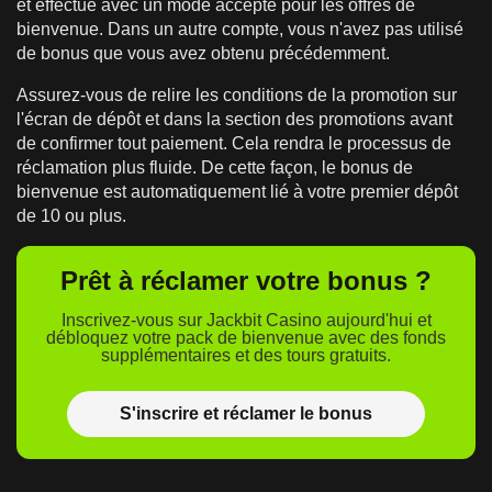
et effectué avec un mode accepté pour les offres de
bienvenue. Dans un autre compte, vous n'avez pas utilisé
de bonus que vous avez obtenu précédemment.
Assurez-vous de relire les conditions de la promotion sur
l'écran de dépôt et dans la section des promotions avant
de confirmer tout paiement. Cela rendra le processus de
réclamation plus fluide. De cette façon, le bonus de
bienvenue est automatiquement lié à votre premier dépôt
de 10 ou plus.
Prêt à réclamer votre bonus ?
Inscrivez-vous sur Jackbit Casino aujourd'hui et
débloquez votre pack de bienvenue avec des fonds
supplémentaires et des tours gratuits.
S'inscrire et réclamer le bonus