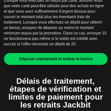
Lorsque vous effectuez un dépôt par carte, assurez-vous
que votre carte peut être utilisée pour des achats en ligne
et que vous avez suffisamment d'argent dessus pour
couvrir le montant total plus les éventuels frais de
traitement. Lorsque vous effectuez un dépôt pour obtenir
un bonus, essayez de déposer au moins le montant
minimum requis par la promotion. Dans ce cas, envoyer 10
ne fonctionnera pas même si le solde est crédité avec
succès si l'offre nécessite un dépôt de 20.
Déposer maintenant et activer le bonus
Délais de traitement,
étapes de vérification et
limites de paiement pour
les retraits Jackbit