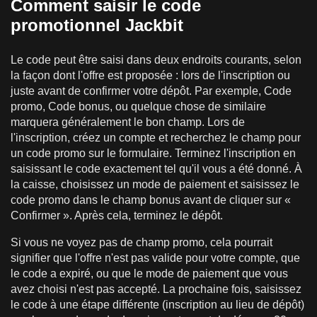
Comment saisir le code
promotionnel Jackbit
Le code peut être saisi dans deux endroits courants, selon
la façon dont l'offre est proposée : lors de l'inscription ou
juste avant de confirmer votre dépôt. Par exemple, Code
promo, Code bonus, ou quelque chose de similaire
marquera généralement le bon champ. Lors de
l'inscription, créez un compte et recherchez le champ pour
un code promo sur le formulaire. Terminez l'inscription en
saisissant le code exactement tel qu'il vous a été donné. À
la caisse, choisissez un mode de paiement et saisissez le
code promo dans le champ bonus avant de cliquer sur «
Confirmer ». Après cela, terminez le dépôt.
Si vous ne voyez pas de champ promo, cela pourrait
signifier que l'offre n'est pas valide pour votre compte, que
le code a expiré, ou que le mode de paiement que vous
avez choisi n'est pas accepté. La prochaine fois, saisissez
le code à une étape différente (inscription au lieu de dépôt)