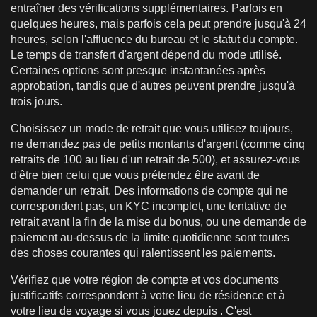
entraîner des vérifications supplémentaires. Parfois en
quelques heures, mais parfois cela peut prendre jusqu'à 24
heures, selon l'affluence du bureau et le statut du compte.
Le temps de transfert d'argent dépend du mode utilisé.
Certaines options sont presque instantanées après
approbation, tandis que d'autres peuvent prendre jusqu'à
trois jours.
Choisissez un mode de retrait que vous utilisez toujours,
ne demandez pas de petits montants d'argent (comme cinq
retraits de 100 au lieu d'un retrait de 500), et assurez-vous
d'être bien celui que vous prétendez être avant de
demander un retrait. Des informations de compte qui ne
correspondent pas, un KYC incomplet, une tentative de
retrait avant la fin de la mise du bonus, ou une demande de
paiement au-dessus de la limite quotidienne sont toutes
des choses courantes qui ralentissent les paiements.
Vérifiez que votre région de compte et vos documents
justificatifs correspondent à votre lieu de résidence et à
votre lieu de voyage si vous jouez depuis . C'est