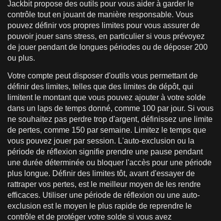
Jackbit propose des outils pour vous aider à garder le
contrôle tout en jouant de manière responsable. Vous
pouvez définir vos propres limites pour vous assurer de
pouvoir jouer sans stress, en particulier si vous prévoyez
de jouer pendant de longues périodes ou de déposer 200
ou plus.
Votre compte peut disposer d'outils vous permettant de
définir des limites, telles que des limites de dépôt, qui
limitent le montant que vous pouvez ajouter à votre solde
dans un laps de temps donné, comme 100 par jour. Si vous
ne souhaitez pas perdre trop d'argent, définissez une limite
de pertes, comme 150 par semaine. Limitez le temps que
vous pouvez jouer par session. L'auto-exclusion ou la
période de réflexion signifie prendre une pause pendant
une durée déterminée ou bloquer l'accès pour une période
plus longue. Définir des limites tôt, avant d'essayer de
rattraper vos pertes, est le meilleur moyen de les rendre
efficaces. Utiliser une période de réflexion ou une auto-
exclusion est le moyen le plus rapide de reprendre le
contrôle et de protéger votre solde si vous avez