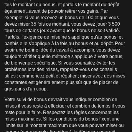
fois le montant du bonus, et parfois le montant du dépôt
également, avant de pouvoir retirer vos gains. Par
exemple, si vous recevez un bonus de 100 et que vous
devez miser 35 fois ce montant, vous devez jouer 3 500
tours de certains jeux avant que le bonus ne soit validé.
Parfois, l'exigence de mise ne s'applique qu'au bonus, et
parfois elle s'applique à la fois au bonus et au dépôt. Pour
avoir une bonne idée du travail à accomplir, vous devez
toujours vérifier quelle méthode s'applique à votre bonus
de bienvenue spécifique. Si vous souhaitez éviter les
problèmes lors des mises, rappelez-vous ces conseils
utiles : commencez petit et régulier ; miser avec des mises
constantes est généralement plus sûr que de placer de
gros paris d'un coup.
Votre suivi de bonus devrait vous indiquer combien de
mises il vous reste à effectuer et combien de temps il vous
reste pour le faire. Respectez les règles concernant les
mises maximales. Si les conditions du bonus fixent une
limite sur le montant maximum que vous pouvez miser ou
tourner (par exemple, 5 par tour), la dépasser pourrait