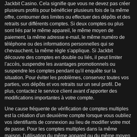
Jackbit Casino. Cela signifie que vous ne devez pas créer
plusieurs profils pour bénéficier plusieurs fois de la même
offre, contourner des limites ou effectuer des dépôts et des
retraits sur différents comptes. Si deux comptes ou plus
sont liés par le même appareil, le même moyen de
paiement, la même adresse e-mail, le même numéro de
téléphone ou des informations personnelles qui se
chevauchent, la même règle s'applique. Si Jackbit
découvre des comptes en double ou liés, il peut limiter
l'accès, suspendre les avantages promotionnels ou
suspendre les comptes pendant qu'il enquête sur la
situation. Pour éviter les problèmes, conservez toutes vos
parties, vos dépôts et vos retraits sur un seul profil. De
plus, contactez le service client avant d'apporter des
modifications importantes à votre compte.
Une cause fréquente de vérification de comptes multiples
est la création d'un deuxième compte lorsque vous oubliez
vos identifiants de connexion au lieu de modifier votre mot
de passe. Pour les comptes multiples dans la même
maison, l'utilisation du même appareil ou du même moyen