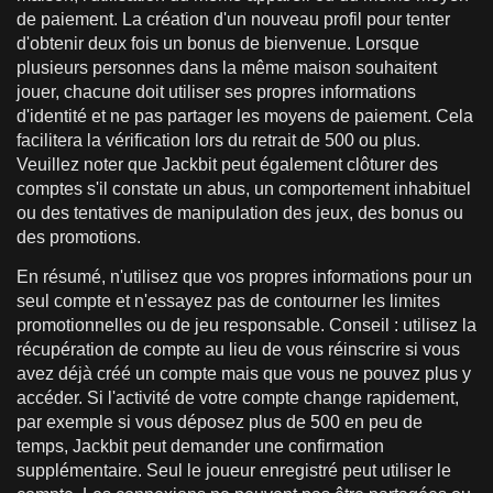
de paiement. La création d'un nouveau profil pour tenter
d'obtenir deux fois un bonus de bienvenue. Lorsque
plusieurs personnes dans la même maison souhaitent
jouer, chacune doit utiliser ses propres informations
d'identité et ne pas partager les moyens de paiement. Cela
facilitera la vérification lors du retrait de 500 ou plus.
Veuillez noter que Jackbit peut également clôturer des
comptes s'il constate un abus, un comportement inhabituel
ou des tentatives de manipulation des jeux, des bonus ou
des promotions.
En résumé, n'utilisez que vos propres informations pour un
seul compte et n'essayez pas de contourner les limites
promotionnelles ou de jeu responsable. Conseil : utilisez la
récupération de compte au lieu de vous réinscrire si vous
avez déjà créé un compte mais que vous ne pouvez plus y
accéder. Si l'activité de votre compte change rapidement,
par exemple si vous déposez plus de 500 en peu de
temps, Jackbit peut demander une confirmation
supplémentaire. Seul le joueur enregistré peut utiliser le