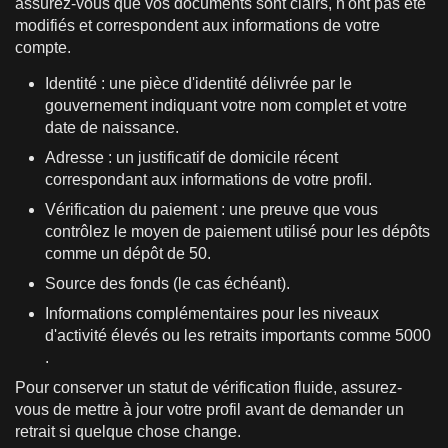
assurez-vous que vos documents sont clairs, n'ont pas été
modifiés et correspondent aux informations de votre
compte.
Identité : une pièce d'identité délivrée par le
gouvernement indiquant votre nom complet et votre
date de naissance.
Adresse : un justificatif de domicile récent
correspondant aux informations de votre profil.
Vérification du paiement : une preuve que vous
contrôlez le moyen de paiement utilisé pour les dépôts
comme un dépôt de 50.
Source des fonds (le cas échéant).
Informations complémentaires pour les niveaux
d'activité élevés ou les retraits importants comme 5000
.
Pour conserver un statut de vérification fluide, assurez-
vous de mettre à jour votre profil avant de demander un
retrait si quelque chose change.