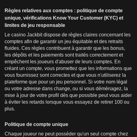
Règles relatives aux comptes : politique de compte
unique, vérifications Know Your Customer (KYC) et
limites de jeu responsable
Le casino Jackbit dispose de règles claires concernant les
comptes afin de garantir un jeu équitable et des retraits
fluides. Ces règles contribuent à garantir que les bonus,
les dépôts et les paiements sont traités correctement et
empêchent les joueurs d'abuser de leurs comptes. En
créant un compte, vous promettez que les informations que
vous fournissez sont correctes et que vous n'utiliserez la
plateforme que pour un jeu personnel. Si votre nom légal
ou votre adresse dans change, ou si vous déménagez, la
mise à jour de votre profil dès que possible peut vous aider
à éviter les retards lorsque vous essayez de retirer 100 ou
plus.
Politique de compte unique
Chaque joueur ne peut posséder qu'un seul compte chez