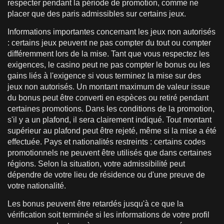
respecter pendant la période de promotion, comme ne
placer que des paris admissibles sur certains jeux.
Informations importantes concernant les jeux non autorisés
: certains jeux peuvent ne pas compter du tout ou compter
différemment lors de la mise. Tant que vous respectez les
exigences, le casino peut ne pas compter le bonus ou les
gains liés à l'exigence si vous terminez la mise sur des
jeux non autorisés. Un montant maximum de valeur issue
du bonus peut être converti en espèces ou retiré pendant
certaines promotions. Dans les conditions de la promotion,
s'il y a un plafond, il sera clairement indiqué. Tout montant
supérieur au plafond peut être rejeté, même si la mise a été
effectuée. Pays et nationalités restreints : certains codes
promotionnels ne peuvent être utilisés que dans certaines
régions. Selon la situation, votre admissibilité peut
dépendre de votre lieu de résidence ou d'une preuve de
votre nationalité.
Les bonus peuvent être retardés jusqu'à ce que la
vérification soit terminée si les informations de votre profil