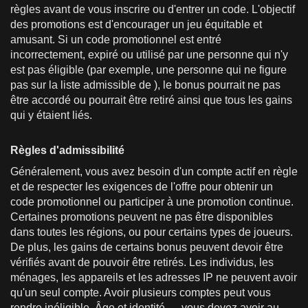
règles avant de vous inscrire ou d'entrer un code. L'objectif
des promotions est d'encourager un jeu équitable et
amusant. Si un code promotionnel est entré
incorrectement, expiré ou utilisé par une personne qui n'y
est pas éligible (par exemple, une personne qui ne figure
pas sur la liste admissible de ), le bonus pourrait ne pas
être accordé ou pourrait être retiré ainsi que tous les gains
qui y étaient liés.
Règles d'admissibilité
Généralement, vous avez besoin d'un compte actif en règle
et de respecter les exigences de l'offre pour obtenir un
code promotionnel ou participer à une promotion continue.
Certaines promotions peuvent ne pas être disponibles
dans toutes les régions, ou pour certains types de joueurs.
De plus, les gains de certains bonus peuvent devoir être
vérifiés avant de pouvoir être retirés. Les individus, les
ménages, les appareils et les adresses IP ne peuvent avoir
qu'un seul compte. Avoir plusieurs comptes peut vous
rendre inéligible. Âge et identité — vous devez avoir au