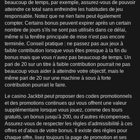
beaucoup de temps, par exemple, assurez-vous de pouvoir
atteindre ce total sans enfreindre les habitudes de jeu
responsable. Notez que ne rien faire peut également
compter. Certains bonus peuvent expirer après un certain
nombre de jours s'ils ne sont pas utilisés dans ce délai,
même si la fenêtre principale de mise n'est pas encore
terminée. Conseil pratique : ne passez pas aux jeux à
faible contribution lorsque vous êtes presque à la fin du
bonus mais que vous n'avez pas beaucoup de temps. Un
pari de 20 sur un titre à faible contribution pourrait ne pas
beaucoup vous aider à atteindre votre objectif, mais le
même pari de 20 sur une machine à sous à forte
contribution pourrait le faire.
Le casino Jackbit peut proposer des codes promotionnels
et des promotions continues qui vous offrent une valeur
supplémentaire lorsque vous jouez, comme des tours
gratuits, un bonus jusqu'à 200, ou d'autres récompenses.
Assurez-vous de respecter les règles d'admissibilité à ces
offres et d'abus de votre bonus. Il existe des règles pour
chaque offre, lisez toujours la page de promotion et ses