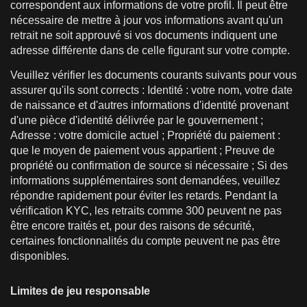
correspondent aux informations de votre profil. Il peut être
nécessaire de mettre à jour vos informations avant qu'un
retrait ne soit approuvé si vos documents indiquent une
adresse différente dans de celle figurant sur votre compte.
Veuillez vérifier les documents courants suivants pour vous
assurer qu'ils sont corrects : Identité : votre nom, votre date
de naissance et d'autres informations d'identité provenant
d'une pièce d'identité délivrée par le gouvernement ;
Adresse : votre domicile actuel ; Propriété du paiement :
que le moyen de paiement vous appartient ; Preuve de
propriété ou confirmation de source si nécessaire ; Si des
informations supplémentaires sont demandées, veuillez
répondre rapidement pour éviter les retards. Pendant la
vérification KYC, les retraits comme 300 peuvent ne pas
être encore traités et, pour des raisons de sécurité,
certaines fonctionnalités du compte peuvent ne pas être
disponibles.
Limites de jeu responsable