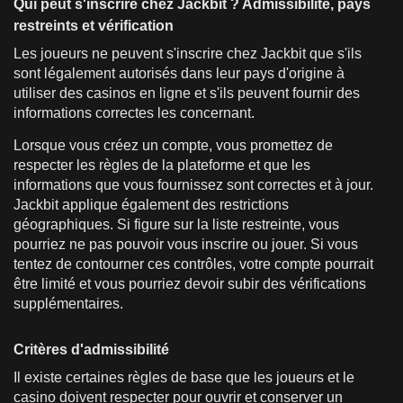
Qui peut s'inscrire chez Jackbit ? Admissibilité, pays
restreints et vérification
Les joueurs ne peuvent s'inscrire chez Jackbit que s'ils
sont légalement autorisés dans leur pays d'origine à
utiliser des casinos en ligne et s'ils peuvent fournir des
informations correctes les concernant.
Lorsque vous créez un compte, vous promettez de
respecter les règles de la plateforme et que les
informations que vous fournissez sont correctes et à jour.
Jackbit applique également des restrictions
géographiques. Si figure sur la liste restreinte, vous
pourriez ne pas pouvoir vous inscrire ou jouer. Si vous
tentez de contourner ces contrôles, votre compte pourrait
être limité et vous pourriez devoir subir des vérifications
supplémentaires.
Critères d'admissibilité
Il existe certaines règles de base que les joueurs et le
casino doivent respecter pour ouvrir et conserver un