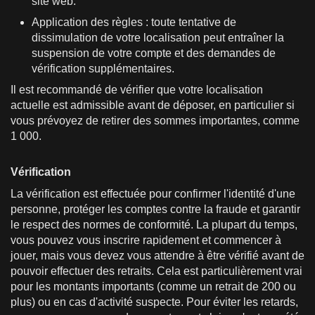
site web.
Application des règles : toute tentative de
dissimulation de votre localisation peut entraîner la
suspension de votre compte et des demandes de
vérification supplémentaires.
Il est recommandé de vérifier que votre localisation
actuelle est admissible avant de déposer, en particulier si
vous prévoyez de retirer des sommes importantes, comme
1 000.
Vérification
La vérification est effectuée pour confirmer l'identité d'une
personne, protéger les comptes contre la fraude et garantir
le respect des normes de conformité. La plupart du temps,
vous pouvez vous inscrire rapidement et commencer à
jouer, mais vous devez vous attendre à être vérifié avant de
pouvoir effectuer des retraits. Cela est particulièrement vrai
pour les montants importants (comme un retrait de 200 ou
plus) ou en cas d'activité suspecte. Pour éviter les retards,