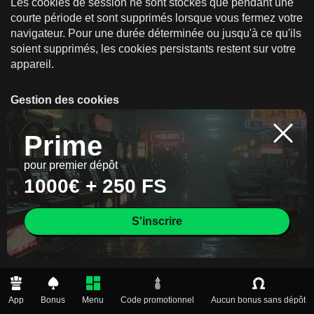
Les cookies de session ne sont stockés que pendant une
courte période et sont supprimés lorsque vous fermez votre
navigateur. Pour une durée déterminée ou jusqu'à ce qu'ils
soient supprimés, les cookies persistants restent sur votre
appareil.
Gestion des cookies
Vous pouvez gérer les cookies en modifiant les paramètres
Prime
de votre navigateur. Par exemple, vous pouvez bloquer les
cookies déjà présents sur votre appareil ou les supprimer.
pour premier dépôt
Certains éléments du site Web risquent de ne pas
1000€ + 250 FS
fonctionner correctement si vous désactivez certains
cookies, et certains services risquent de cesser de
fonctionner. Arrêter tous les cookies, ou seulement ceux de
S'inscrire
certains sites. Effacer les cookies et les données du site.
Définir vos préférences pour certains sites Web.
Modifications de cette politique relative aux cookies
App
Bonus
Menu
Code promotionnel
Aucun bonus sans dépôt
Lorsque cette Politique relative aux cookies est modifiée,